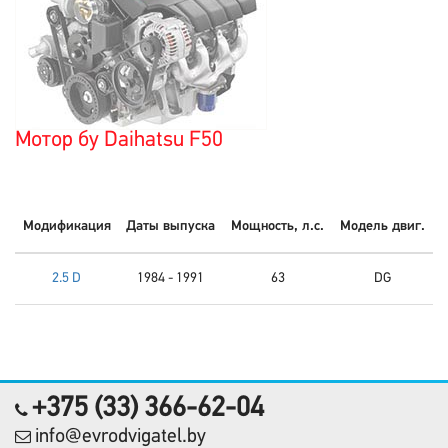
Мотор бу Daihatsu F50
Модификация
Даты выпуска
Мощность, л.с.
Модель двиг.
2.5 D
1984 - 1991
63
DG
+375 (33) 366-62-04
info@evrodvigatel.by