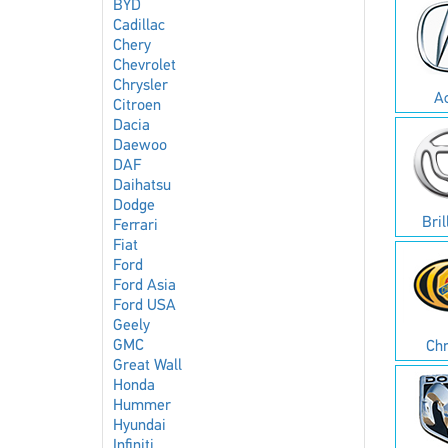
BYD
Cadillac
Chery
Chevrolet
Chrysler
A
Citroen
Dacia
Daewoo
DAF
Daihatsu
Dodge
Bril
Ferrari
Fiat
Ford
Ford Asia
Ford USA
Geely
GMC
Chr
Great Wall
Honda
Hummer
Hyundai
Infiniti