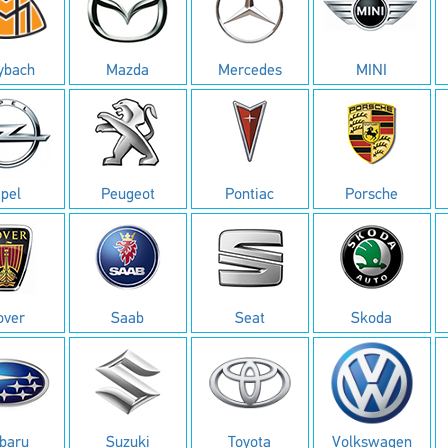
ybach
Mazda
Mercedes
MINI
pel
Peugeot
Pontiac
Porsche
over
Saab
Seat
Skoda
baru
Suzuki
Toyota
Volkswagen