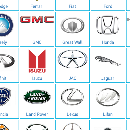
odge
Ferrari
Fiat
Ford
eely
GMC
Great Wall
Honda
finiti
Isuzu
JAC
Jaguar
ncia
Land Rover
Lexus
Lifan