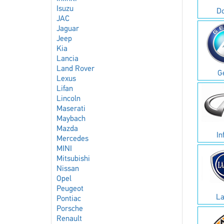
Isuzu
D
JAC
Jaguar
Jeep
Kia
Lancia
Land Rover
G
Lexus
Lifan
Lincoln
Maserati
Maybach
Mazda
In
Mercedes
MINI
Mitsubishi
Nissan
Opel
Peugeot
La
Pontiac
Porsche
Renault