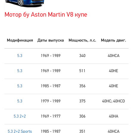
Мотор бу Aston Martin V8 купе
Модификация
Даты выпуска
Мощность, л.с.
Модель двиг.
5.3
1969 - 1989
340
40HCA
5.3
1969 - 1989
511
40HE
5.3
1985 - 1987
356
40HE
5.3
1979 - 1989
375
40HC; 40HCD
5.3 2+2
1969 - 1977
306
40HA
5.3 2+2 Sports
1985 - 1987
351
40HCA